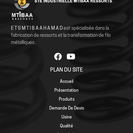
E T S M T I B A A H A M A D
est spécialisée dans la
fabrication de ressorts et la transformation de fils
métalliques .
PLAN DU SITE
Accueil
Présentation
Produits
Demande De Devis
Usine
Qualité