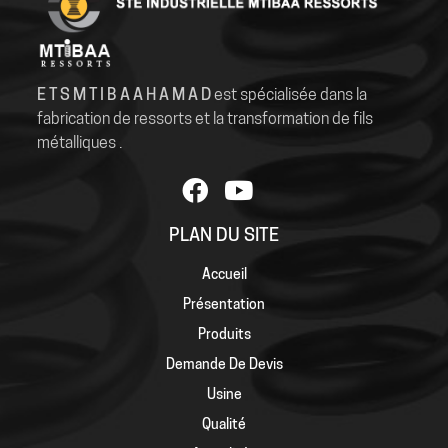
E T S M T I B A A H A M A D
est spécialisée dans la
fabrication de ressorts et la transformation de fils
métalliques .
PLAN DU SITE
Accueil
Présentation
Produits
Demande De Devis
Usine
Qualité