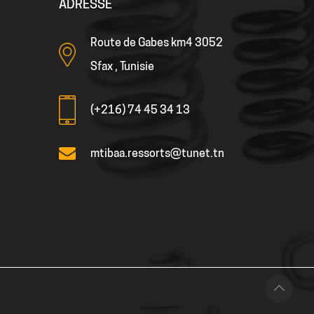
ADRESSE
Route de Gabes km4 3052
Sfax , Tunisie
(+216) 74 45 34 13
mtibaa.ressorts@tunet.tn