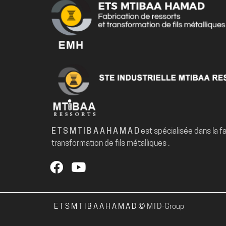
E T S M T I B A A H A M A D
est spécialisée dans la fa
transformation de fils métalliques .
E T S M T I B A A H A M A D ©
MTD-Group