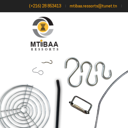
(+216) 28 853413
mtibaa.ressorts@tunet.tn